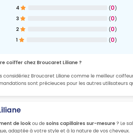
0
4
(
)
0
3
(
)
0
2
(
)
0
1
(
)
e coiffer chez Broucaret Liliane ?
s considériez Broucaret Liliane comme le meilleur coiffeu
ndations sont précieuces pour les autres utilisateurs 
iliane
ment de look
ou de
soins capillaires sur-mesure
? Le sa
ue, adaptée à votre style et à la nature de vos cheveux.