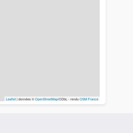
Leaflet
| données ©
OpenStreetMap
/ODbL - rendu
OSM France