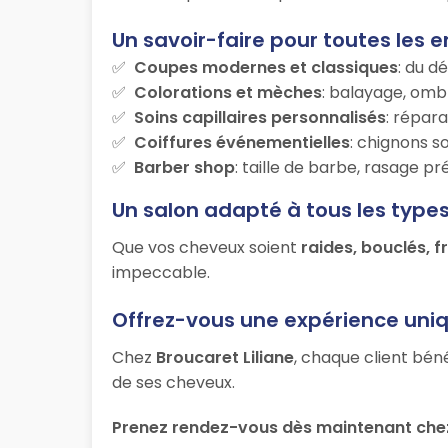
Un savoir-faire pour toutes les e
Coupes modernes et classiques
: du d
Colorations et mèches
: balayage, ombr
Soins capillaires personnalisés
: répara
Coiffures événementielles
: chignons s
Barber shop
: taille de barbe, rasage p
Un salon adapté à tous les type
Que vos cheveux soient
raides, bouclés, f
impeccable.
Offrez-vous une expérience uni
Chez
Broucaret Liliane
, chaque client bén
de ses cheveux.
Prenez rendez-vous dès maintenant che