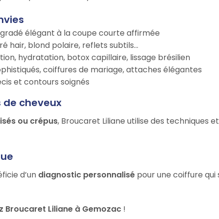
nvies
égradé élégant à la coupe courte affirmée
é hair, blond polaire, reflets subtils…
tion, hydratation, botox capillaire, lissage brésilien
ophistiqués, coiffures de mariage, attaches élégantes
récis et contours soignés
s de cheveux
risés ou crépus
, Broucaret Liliane utilise des techniques 
que
éficie d’un
diagnostic personnalisé
pour une coiffure qui
z Broucaret Liliane à Gemozac
!