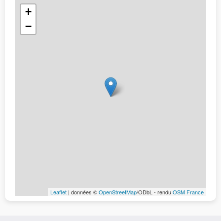
+
−
Leaflet
| données ©
OpenStreetMap
/ODbL - rendu
OSM France