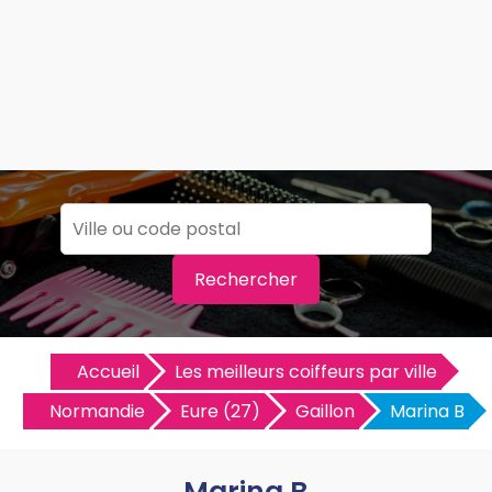
Rechercher
Accueil
Les meilleurs coiffeurs par ville
Normandie
Eure (27)
Gaillon
Marina B
Marina B