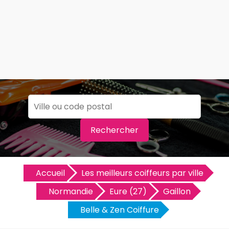
Rechercher
Accueil
Les meilleurs coiffeurs par ville
Normandie
Eure (27)
Gaillon
Belle & Zen Coiffure