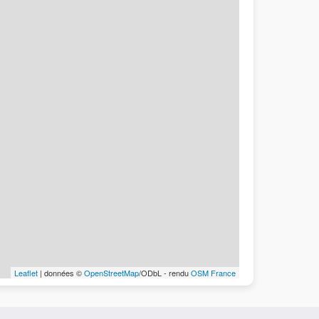
Leaflet
| données ©
OpenStreetMap
/ODbL - rendu
OSM France