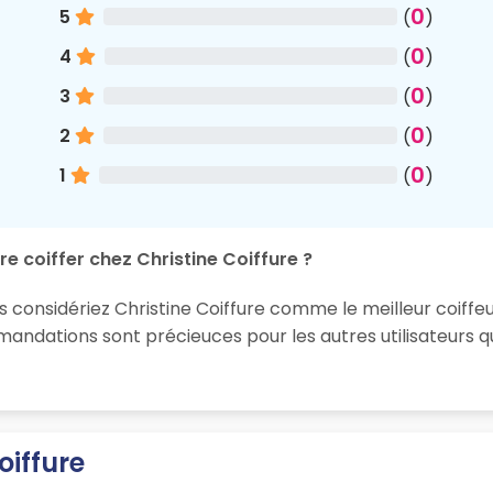
0
5
(
)
0
4
(
)
0
3
(
)
0
2
(
)
0
1
(
)
e coiffer chez Christine Coiffure ?
 considériez Christine Coiffure comme le meilleur coiffeur
ndations sont précieuces pour les autres utilisateurs qu
oiffure