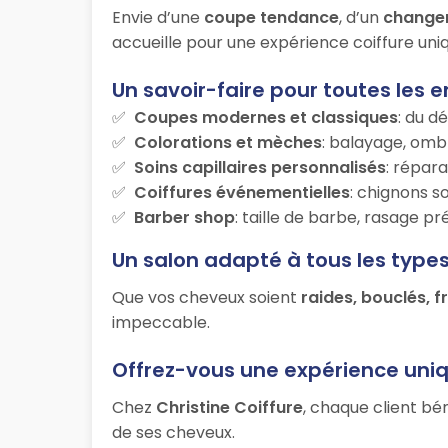
Envie d’une
coupe tendance
, d’un
change
accueille pour une expérience coiffure uniq
Un savoir-faire pour toutes les e
Coupes modernes et classiques
: du d
Colorations et mèches
: balayage, ombr
Soins capillaires personnalisés
: répara
Coiffures événementielles
: chignons s
Barber shop
: taille de barbe, rasage p
Un salon adapté à tous les type
Que vos cheveux soient
raides, bouclés, f
impeccable.
Offrez-vous une expérience uni
Chez
Christine Coiffure
, chaque client bé
de ses cheveux.