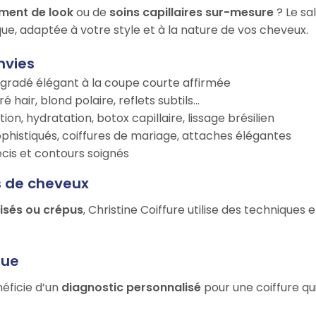
ment de look
ou de
soins capillaires sur-mesure
? Le sa
ue, adaptée à votre style et à la nature de vos cheveux.
nvies
égradé élégant à la coupe courte affirmée
é hair, blond polaire, reflets subtils…
tion, hydratation, botox capillaire, lissage brésilien
ophistiqués, coiffures de mariage, attaches élégantes
récis et contours soignés
s de cheveux
risés ou crépus
, Christine Coiffure utilise des techniques
que
néficie d’un
diagnostic personnalisé
pour une coiffure qu