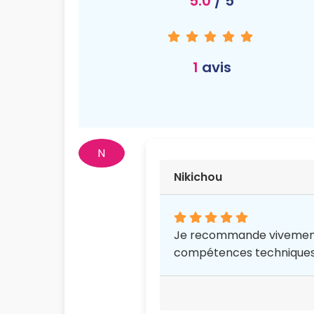
5.0
/ 5
1
avis
N
Nikichou
Je recommande vivement ce
compétences techniques, l