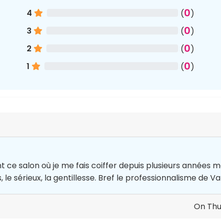
0
4
(
)
0
3
(
)
0
2
(
)
0
1
(
)
 salon où je me fais coiffer depuis plusieurs années mai
e sérieux, la gentillesse. Bref le professionnalisme de Va
On Thu