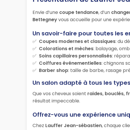
Envie d’une
coupe tendance
, d’un
change
Bettegney
vous accueille pour une expérie
Un savoir-faire pour toutes les e
Coupes modernes et classiques
: du d
Colorations et mèches
: balayage, ombr
Soins capillaires personnalisés
: répara
Coiffures événementielles
: chignons s
Barber shop
: taille de barbe, rasage p
Un salon adapté à tous les type
Que vos cheveux soient
raides, bouclés, f
résultat impeccable.
Offrez-vous une expérience uni
Chez
Lauffer Jean-sébastien
, chaque cli