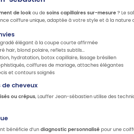
ment de look
ou de
soins capillaires sur-mesure
? Le sa
nce coiffure unique, adaptée à votre style et à la nature
nvies
égradé élégant à la coupe courte affirmée
é hair, blond polaire, reflets subtils…
tion, hydratation, botox capillaire, lissage brésilien
ophistiqués, coiffures de mariage, attaches élégantes
récis et contours soignés
s de cheveux
risés ou crépus
, Lauffer Jean-sébastien utilise des techn
que
ent bénéficie d’un
diagnostic personnalisé
pour une coiff