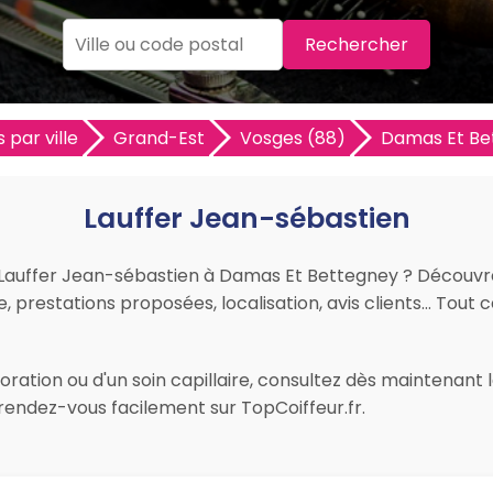
Rechercher
 par ville
Grand-Est
Vosges (88)
Damas Et Be
Lauffer Jean-sébastien
ur Lauffer Jean-sébastien à Damas Et Bettegney ? Découvr
re, prestations proposées, localisation, avis clients… Tout c
ration ou d'un soin capillaire, consultez dès maintenant l
endez-vous facilement sur TopCoiffeur.fr.