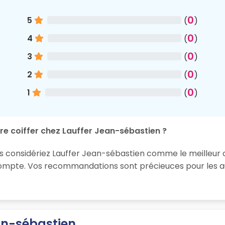
0
5
(
)
0
4
(
)
0
3
(
)
0
2
(
)
0
1
(
)
re coiffer chez Lauffer Jean-sébastien ?
ous considériez Lauffer Jean-sébastien comme le meilleur
 compte. Vos recommandations sont précieuces pour les au
an-sébastien