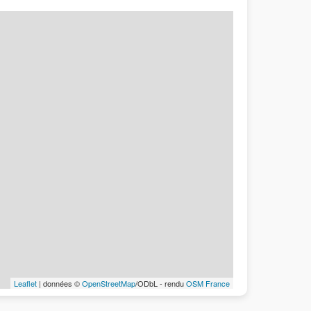
Leaflet
| données ©
OpenStreetMap
/ODbL - rendu
OSM France