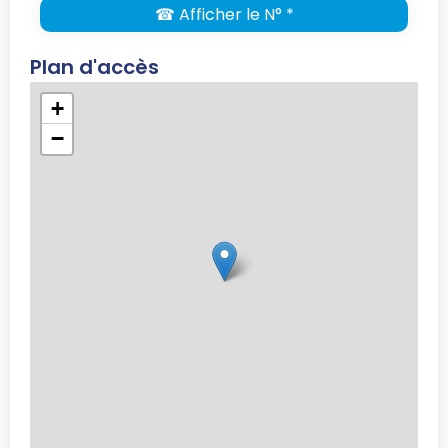
☎ Afficher le N° *
Plan d'accès
+
−