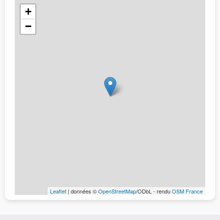
+
−
Leaflet
| données ©
OpenStreetMap
/ODbL - rendu
OSM France