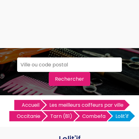
Rechercher
Accueil
Les meilleurs coiffeurs par ville
Occitanie
Tarn (81)
Combefa
Lolit'if
Lolit'if