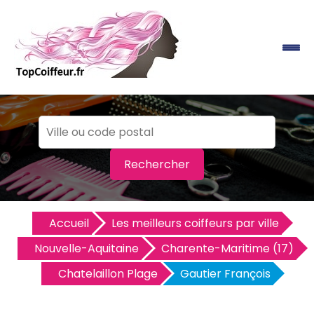
Rechercher
Accueil
Les meilleurs coiffeurs par ville
Nouvelle-Aquitaine
Charente-Maritime (17)
Chatelaillon Plage
Gautier François