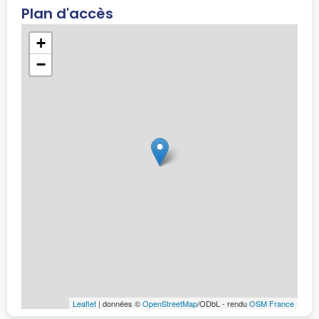
Plan d'accès
+
−
Leaflet
| données ©
OpenStreetMap
/ODbL - rendu
OSM France