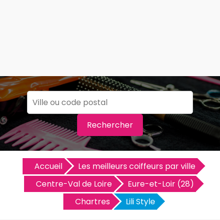
Rechercher
Accueil
Les meilleurs coiffeurs par ville
Centre-Val de Loire
Eure-et-Loir (28)
Chartres
Lili Style