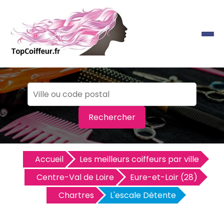
Rechercher
Accueil
Les meilleurs coiffeurs par ville
Centre-Val de Loire
Eure-et-Loir (28)
Chartres
L'escale Détente