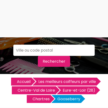
Rechercher
Accueil
Les meilleurs coiffeurs par ville
Centre-Val de Loire
Eure-et-Loir (28)
Chartres
Gooseberry