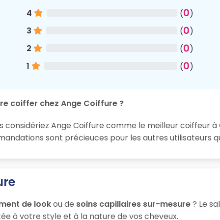
0
4
(
)
0
3
(
)
0
2
(
)
0
1
(
)
re coiffer chez Ange Coiffure ?
s considériez Ange Coiffure comme le meilleur coiffeur à 
ndations sont précieuces pour les autres utilisateurs q
ure
ment de look
ou de
soins capillaires sur-mesure
? Le sa
ée à votre style et à la nature de vos cheveux.