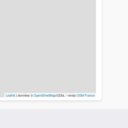
Leaflet
| données ©
OpenStreetMap
/ODbL - rendu
OSM France