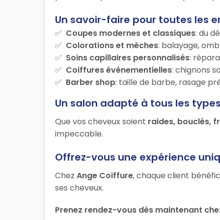
Un savoir-faire pour toutes les e
Coupes modernes et classiques
: du d
Colorations et mèches
: balayage, ombr
Soins capillaires personnalisés
: répara
Coiffures événementielles
: chignons s
Barber shop
: taille de barbe, rasage p
Un salon adapté à tous les type
Que vos cheveux soient
raides, bouclés, f
impeccable.
Offrez-vous une expérience uni
Chez
Ange Coiffure
, chaque client bénéfi
ses cheveux.
Prenez rendez-vous dès maintenant che