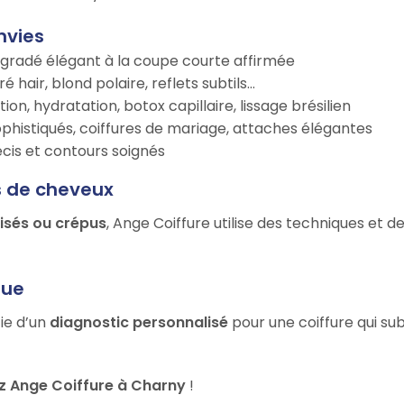
nvies
égradé élégant à la coupe courte affirmée
é hair, blond polaire, reflets subtils…
tion, hydratation, botox capillaire, lissage brésilien
ophistiqués, coiffures de mariage, attaches élégantes
récis et contours soignés
s de cheveux
risés ou crépus
, Ange Coiffure utilise des techniques et 
que
cie d’un
diagnostic personnalisé
pour une coiffure qui su
z Ange Coiffure à Charny
!