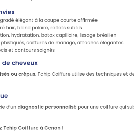
nvies
égradé élégant à la coupe courte affirmée
é hair, blond polaire, reflets subtils…
tion, hydratation, botox capillaire, lissage brésilien
ophistiqués, coiffures de mariage, attaches élégantes
récis et contours soignés
s de cheveux
risés ou crépus
, Tchip Coiffure utilise des techniques et 
que
cie d’un
diagnostic personnalisé
pour une coiffure qui su
 Tchip Coiffure à Cenon
!