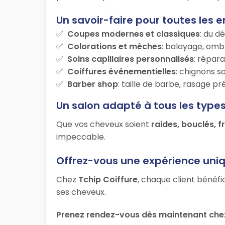
Un savoir-faire pour toutes les e
Coupes modernes et classiques
: du d
Colorations et mèches
: balayage, ombr
Soins capillaires personnalisés
: répara
Coiffures événementielles
: chignons s
Barber shop
: taille de barbe, rasage p
Un salon adapté à tous les type
Que vos cheveux soient
raides, bouclés, f
impeccable.
Offrez-vous une expérience uni
Chez
Tchip Coiffure
, chaque client bénéfi
ses cheveux.
Prenez rendez-vous dès maintenant chez