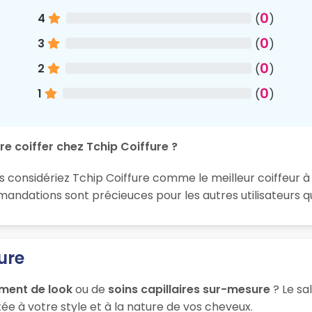
0
4
(
)
0
3
(
)
0
2
(
)
0
1
(
)
re coiffer chez Tchip Coiffure ?
s considériez Tchip Coiffure comme le meilleur coiffeur à 
ndations sont précieuces pour les autres utilisateurs q
ure
ment de look
ou de
soins capillaires sur-mesure
? Le sa
ée à votre style et à la nature de vos cheveux.