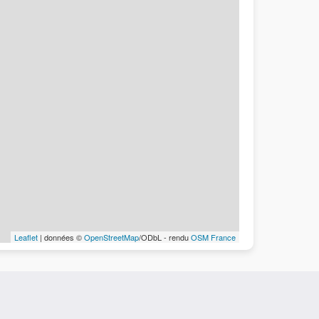
Leaflet
| données ©
OpenStreetMap
/ODbL - rendu
OSM France