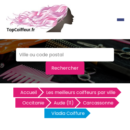
Rechercher
Accueil
Les meilleurs coiffeurs par ville
Occitanie
Aude (11)
Carcassonne
Vladia Coiffure