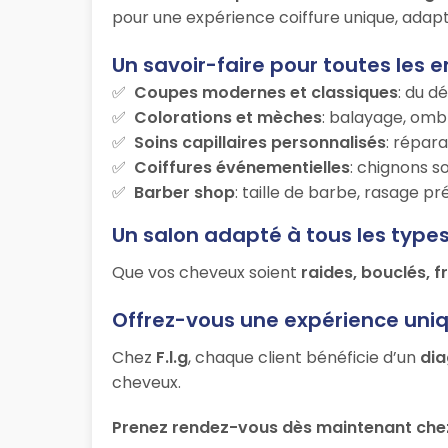
pour une expérience coiffure unique, adapt
Un savoir-faire pour toutes les e
Coupes modernes et classiques
: du d
Colorations et mèches
: balayage, ombr
Soins capillaires personnalisés
: répara
Coiffures événementielles
: chignons s
Barber shop
: taille de barbe, rasage p
Un salon adapté à tous les type
Que vos cheveux soient
raides, bouclés, f
Offrez-vous une expérience uni
Chez
F.l.g
, chaque client bénéficie d’un
dia
cheveux.
Prenez rendez-vous dès maintenant chez