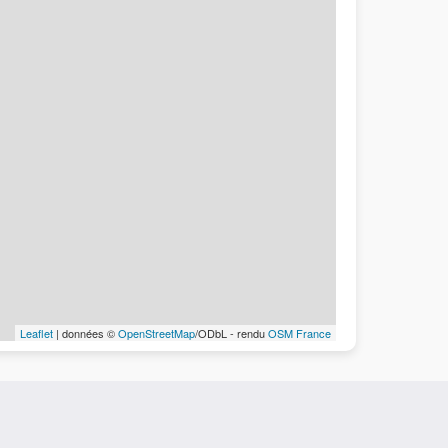
Leaflet
| données ©
OpenStreetMap
/ODbL - rendu
OSM France