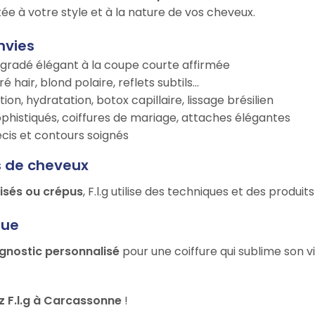
ée à votre style et à la nature de vos cheveux.
nvies
égradé élégant à la coupe courte affirmée
é hair, blond polaire, reflets subtils…
tion, hydratation, botox capillaire, lissage brésilien
ophistiqués, coiffures de mariage, attaches élégantes
récis et contours soignés
s de cheveux
risés ou crépus
, F.l.g utilise des techniques et des produ
que
gnostic personnalisé
pour une coiffure qui sublime son v
 F.l.g à Carcassonne
!