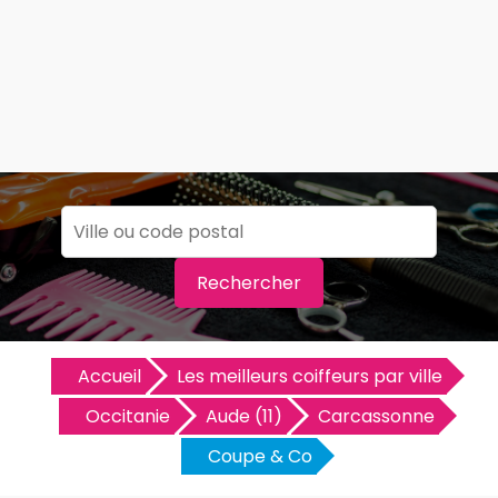
Rechercher
Accueil
Les meilleurs coiffeurs par ville
Occitanie
Aude (11)
Carcassonne
Coupe & Co