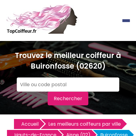
Trouvez le meilleur coiffeur à
Buironfosse (02620)
Rechercher
Accueil
Les meilleurs coiffeurs par ville
Hauts-de-France
Aisne (02)
Buironfosse