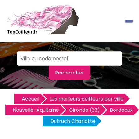
Rechercher
Accueil
Les meilleurs coiffeurs par ville
Nouvelle-Aquitaine
Gironde (33)
Bordeaux
Dutruch Charlotte