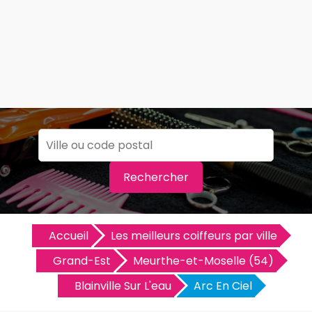
Rechercher
Accueil
Les meilleurs coiffeurs par ville
Grand-Est
Meurthe-et-Moselle (54)
Blainville Sur L'eau
Arc En Ciel