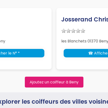
Josserand Chris
eny
les Blanchets 01370 Ben
her le N° *
☎ Afficher
Ajoutez un coiffeur à Beny
xplorer les coiffeurs des villes voisin