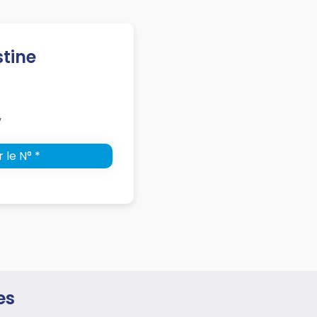
tine
y
 le N° *
es