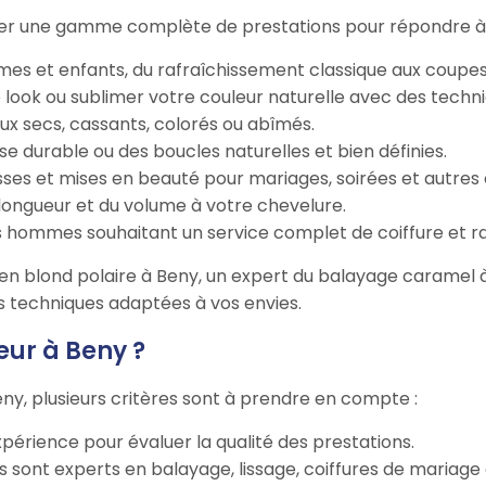
ser une gamme complète de prestations pour répondre à t
es et enfants, du rafraîchissement classique aux coupe
 look ou sublimer votre couleur naturelle avec des tech
eux secs, cassants, colorés ou abîmés.
se durable ou des boucles naturelles et bien définies.
sses et mises en beauté pour mariages, soirées et autres
a longueur et du volume à votre chevelure.
les hommes souhaitant un service complet de coiffure et r
en blond polaire à Beny, un expert du balayage caramel à B
les techniques adaptées à vos envies.
eur à Beny ?
Beny, plusieurs critères sont à prendre en compte :
expérience pour évaluer la qualité des prestations.
rs sont experts en balayage, lissage, coiffures de mariage 