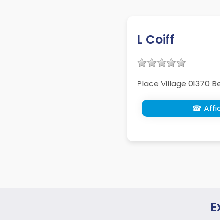
L Coiff
Place Village 01370 B
☎ Affic
E