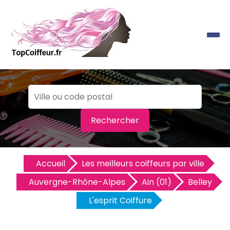
Rechercher
Accueil
Les meilleurs coiffeurs par ville
Auvergne-Rhône-Alpes
Ain (01)
Belley
L'esprit Coiffure