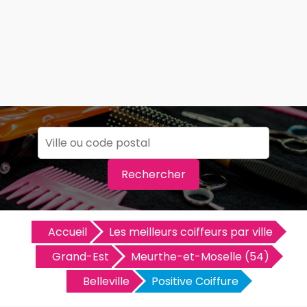
Rechercher
Accueil
Les meilleurs coiffeurs par ville
Grand-Est
Meurthe-et-Moselle (54)
Belleville
Positive Coiffure