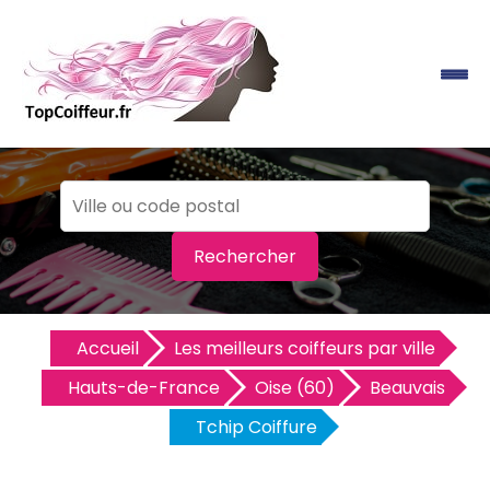
Rechercher
Accueil
Les meilleurs coiffeurs par ville
Hauts-de-France
Oise (60)
Beauvais
Tchip Coiffure