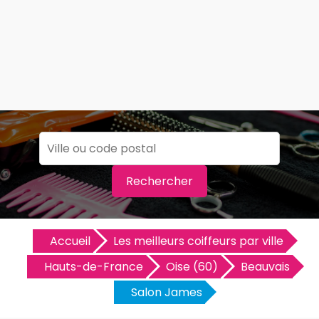
Rechercher
Accueil
Les meilleurs coiffeurs par ville
Hauts-de-France
Oise (60)
Beauvais
Salon James