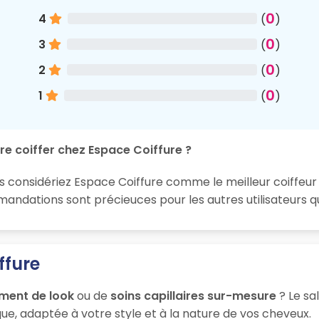
0
4
(
)
0
3
(
)
0
2
(
)
0
1
(
)
re coiffer chez Espace Coiffure ?
s considériez Espace Coiffure comme le meilleur coiffeur à
ndations sont précieuces pour les autres utilisateurs qu
ffure
ment de look
ou de
soins capillaires sur-mesure
? Le sa
ue, adaptée à votre style et à la nature de vos cheveux.