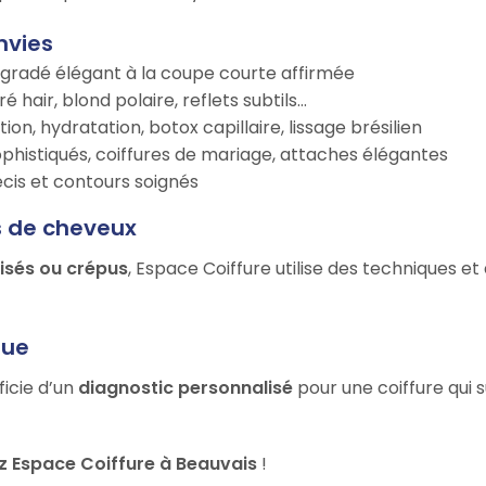
nvies
égradé élégant à la coupe courte affirmée
é hair, blond polaire, reflets subtils…
tion, hydratation, botox capillaire, lissage brésilien
ophistiqués, coiffures de mariage, attaches élégantes
récis et contours soignés
s de cheveux
risés ou crépus
, Espace Coiffure utilise des techniques e
que
ficie d’un
diagnostic personnalisé
pour une coiffure qui 
 Espace Coiffure à Beauvais
!