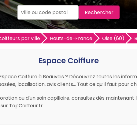
Rechercher
coiffeurs par ville
Hauts-de-France
Oise (60)
B
Espace Coiffure
 Espace Coiffure à Beauvais ? Découvrez toutes les informa
osées, localisation, avis clients… Tout ce qu’il faut pour ch
ration ou d'un soin capillaire, consultez dès maintenant l
ur TopCoiffeur.fr.