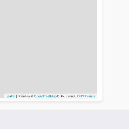
Leaflet
| données ©
OpenStreetMap
/ODbL - rendu
OSM France