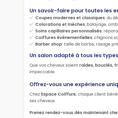
Un savoir-faire pour toutes les e
Coupes modernes et classiques
: du d
Colorations et mèches
: balayage, ombr
Soins capillaires personnalisés
: répara
Coiffures événementielles
: chignons s
Barber shop
: taille de barbe, rasage p
Un salon adapté à tous les type
Que vos cheveux soient
raides, bouclés, f
impeccable.
Offrez-vous une expérience uni
Chez
Espace Coiffure
, chaque client béné
ses cheveux.
Prenez rendez-vous dès maintenant chez