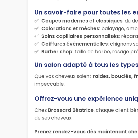
Un savoir-faire pour toutes les e
Coupes modernes et classiques
: du d
Colorations et mèches
: balayage, ombr
Soins capillaires personnalisés
: répara
Coiffures événementielles
: chignons s
Barber shop
: taille de barbe, rasage p
Un salon adapté à tous les type
Que vos cheveux soient
raides, bouclés, f
impeccable.
Offrez-vous une expérience uni
Chez
Brossard Béatrice
, chaque client bé
de ses cheveux.
Prenez rendez-vous dès maintenant chez