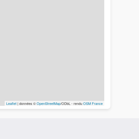
Leaflet
| données ©
OpenStreetMap
/ODbL - rendu
OSM France