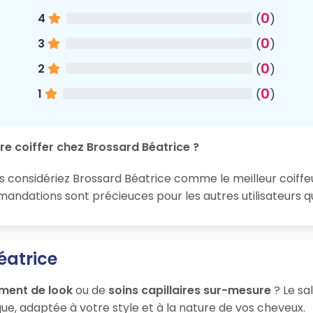
0
4
(
)
0
3
(
)
0
2
(
)
0
1
(
)
re coiffer chez Brossard Béatrice ?
s considériez Brossard Béatrice comme le meilleur coiffeur
ndations sont précieuces pour les autres utilisateurs qu
éatrice
ment de look
ou de
soins capillaires sur-mesure
? Le sa
ue, adaptée à votre style et à la nature de vos cheveux.