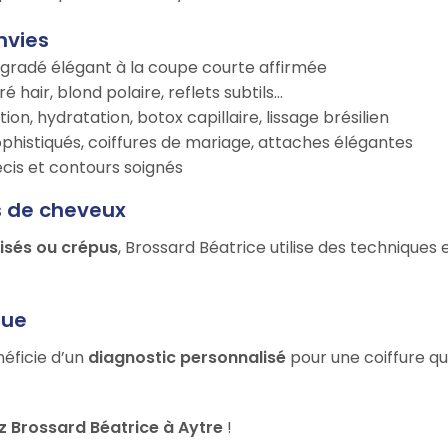
nvies
égradé élégant à la coupe courte affirmée
é hair, blond polaire, reflets subtils…
tion, hydratation, botox capillaire, lissage brésilien
ophistiqués, coiffures de mariage, attaches élégantes
récis et contours soignés
s de cheveux
risés ou crépus
, Brossard Béatrice utilise des techniques
que
néficie d’un
diagnostic personnalisé
pour une coiffure qu
 Brossard Béatrice à Aytre
!