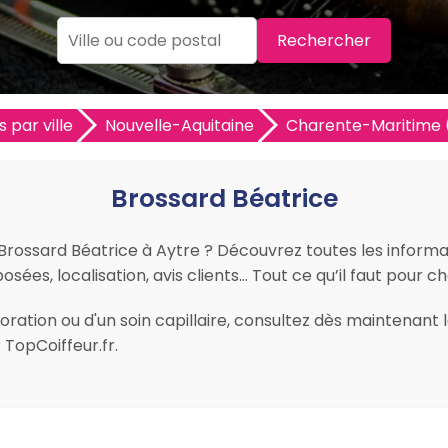
Rechercher
s par ville
Nouvelle-Aquitaine
Charente-Maritime 
Brossard Béatrice
 Brossard Béatrice à Aytre ? Découvrez toutes les informat
sées, localisation, avis clients… Tout ce qu’il faut pour cho
ration ou d'un soin capillaire, consultez dès maintenant l
TopCoiffeur.fr.