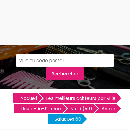
Rechercher
Accueil
Les meilleurs coiffeurs par ville
Hauts-de-France
Nord (59)
Avelin
Salut Les 60