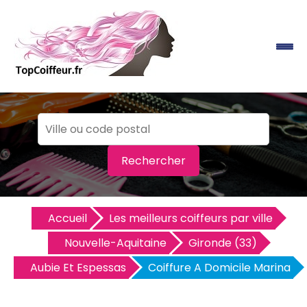
Rechercher
Accueil
Les meilleurs coiffeurs par ville
Nouvelle-Aquitaine
Gironde (33)
Aubie Et Espessas
Coiffure A Domicile Marina