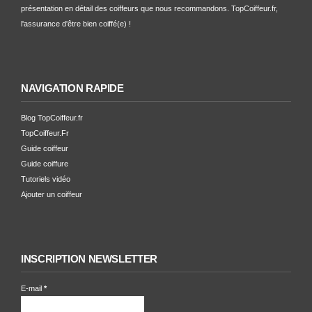
présentation en détail des coiffeurs que nous recommandons. TopCoiffeur.fr,
l'assurance d'être bien coiffé(e) !
NAVIGATION RAPIDE
Blog TopCoiffeur.fr
TopCoiffeur.Fr
Guide coiffeur
Guide coiffure
Tutoriels vidéo
Ajouter un coiffeur
INSCRIPTION NEWSLETTER
E-mail
*