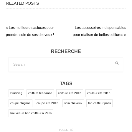
RELATED POSTS
«
Les meilleures astuces pour
Les accessoires indispensables
prendre soin de ses cheveux !
pour réaliser de belles coiffures
»
RECHERCHE
TAGS
Brushing
coiffure tendance
coiffure été 2016
couleur été 2016
coupe chignon
coupe été 2016
soin cheveux
top coiffeur paris
trouver un bon coiffeur à Paris
PUBLICITÉ